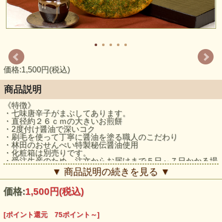
価格:1,500円(税込)
商品説明
《特徴》
・七味唐辛子がまぶしてあります。
・直径約２６ｃｍの大きいお煎餅
・2度付け醤油で深いコク
・刷毛を使って丁寧に醤油を塗る職人のこだわり
・林田のおせんべい特製秘伝醤油使用
・化粧箱は別売りです。
・受注生産のため、注文からお届けまで５日～７日かかる場
合がございます。
▼ 商品説明の続きを見る ▼
◇青のりの豊かな甘みと唐辛子のピリッとした刺激が調和し
価格:
1,500円
(税込)
た旨辛タイプのお煎餅です。クセのないピリ辛で、食べやす
くお造りしています。
[ポイント還元 75ポイント～]
◇創業１００年を記念して、当時の看板商品だった大煎餅を