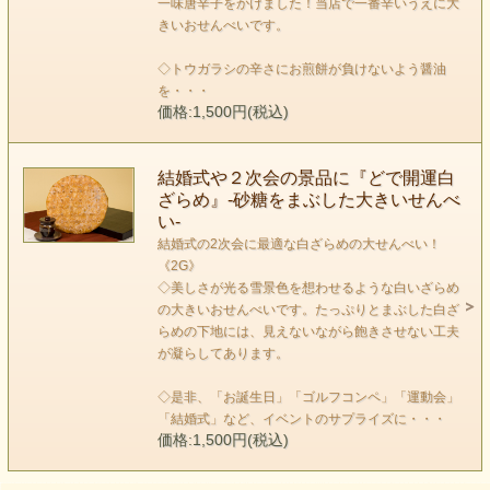
一味唐辛子をかけました！当店で一番辛いうえに大
きいおせんべいです。
◇トウガラシの辛さにお煎餅が負けないよう醤油
を・・・
価格:1,500円(税込)
結婚式や２次会の景品に『どで開運白
ざらめ』-砂糖をまぶした大きいせんべ
い-
結婚式の2次会に最適な白ざらめの大せんべい！
《2G》
◇美しさが光る雪景色を想わせるような白いざらめ
の大きいおせんべいです。たっぷりとまぶした白ざ
らめの下地には、見えないながら飽きさせない工夫
が凝らしてあります。
◇是非、「お誕生日」「ゴルフコンペ」「運動会」
「結婚式」など、イベントのサプライズに・・・
価格:1,500円(税込)