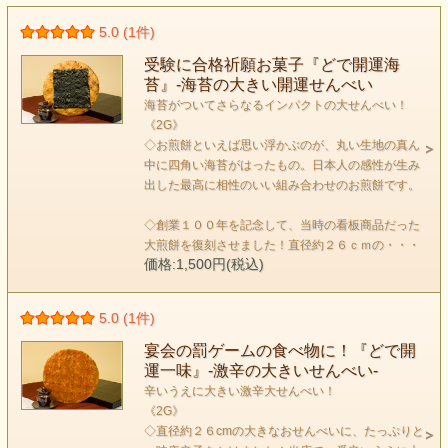
5.0 (1件)
受験に合格祈願お菓子『どで開運海
苔』-海苔の大きい開運せんべい
海苔がついてさらなるインパクトの大せんべい！
《2G》
◇お煎餅といえば思い浮かぶのが、丸い生地の真ん
中に四角い海苔がはったもの。日本人の感性が生み
出した最高に相性のいい組み合わせのお煎餅です。
◇創業１００年を記念して、当時の看板商品だった
大煎餅を復刻させました！直径約２６ｃｍの・・・
価格:1,500円(税込)
5.0 (1件)
宴会の罰ゲームの食べ物に！『どで開
運一味』-激辛の大きいせんべい-
辛いうえに大きい激辛大せんべい！
《2G》
◇直径約２６cmの大きなおせんべいに、たっぷりと