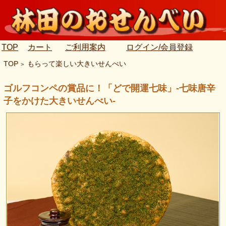
TOP
カート
ご利用案内
ログイン/会員登録
TOP
もらって楽しい大きいせんべい
>
ゴルフコンペの賞品に！「どで開運七味」-七味唐辛
子をかけた大きいせんべい-