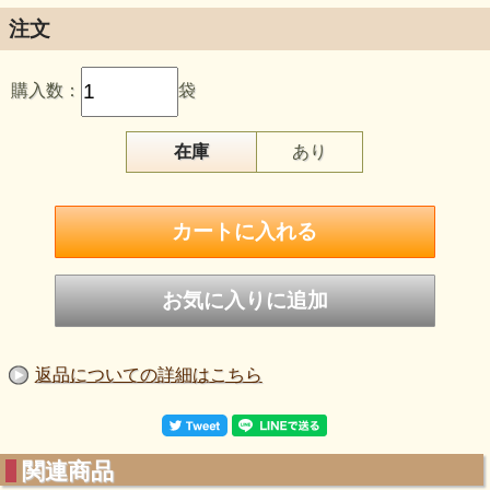
復刻させました！直径２６ｃｍのとても大きいお煎餅です。
注文
◇縁起良く「開運」と大きく施したパッケージ。裏には沢山
の願いが叶うよう、お札を配しました。お祝いごとや喜びの
行事に喜ばれます！
購入数：
袋
◇是非、「お誕生日」「ゴルフコンペ」「運動会」「結婚
式」など、イベントのサプライズにお使いください！
在庫
あり
◇長く伝わる特製醤油の味と生地のコクは、一度食べたらや
みつきです!!
◇お煎餅と相性が良い海苔、唐辛子、醤油。ぜひそこにお茶
をご用意してお召し上がりください。
*********************
《内容量》 1枚
《賞味期限》 製造より180日
《パッケージの大きさ（約）》 30ｃｍ（幅）×30cm（高
さ）×2ｃｍ（厚み）
《原材料名》 うるち米 醤油 みりん 七味唐辛子 調味
返品についての詳細はこちら
料（アミノ酸等） （原材料の一部に大豆・小麦を含む）
（本品製造工場では、落花生を含む製品を生産しています）
着色料（黄4 黄5 赤104 赤106）
関連商品